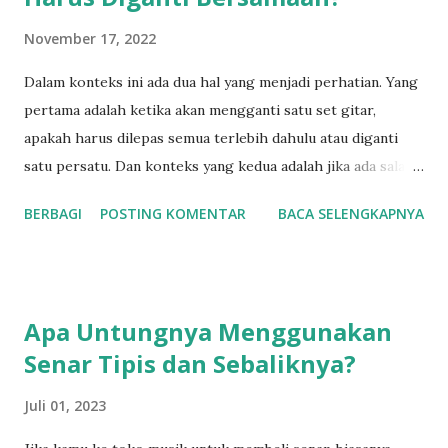
November 17, 2022
Dalam konteks ini ada dua hal yang menjadi perhatian. Yang
pertama adalah ketika akan mengganti satu set gitar,
apakah harus dilepas semua terlebih dahulu atau diganti
satu persatu. Dan konteks yang kedua adalah jika ada salah
satu senar gitar yang putus, apakah kita cukup
BERBAGI
POSTING KOMENTAR
BACA SELENGKAPNYA
menggantinya dengan senar yang putus tadi atau
menggantingya dengan satu set? Mari kita bahas satu
persatu dimulai dengan jika kamu mengganti senar
langsung satu set. Awalnya saya juga agak bingung ketika
Apa Untungnya Menggunakan
pertama kali mengganti senar satu set. Apakah senar harus
Senar Tipis dan Sebaliknya?
saya lepas semua, lalu memasangnya semuanya. Atau
melepas satu senar lalu langsung menggantinya dengan
Juli 01, 2023
semar yang baru? Buat kamu saja yang mengalami
kebingungan sama seperti saya dulu, pada dasarnya semua