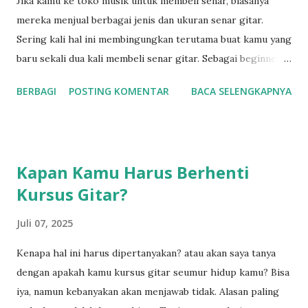
Jika kamu ke toko musik untuk membeli senar, biasanya
cara tadi diperbolehkan. Setidaknya dari pengalaman saya,.
mereka menjual berbagai jenis dan ukuran senar gitar.
Saya mencoba dua cara tadi dan kedua menurut saya cukup
Sering kali hal ini membingungkan terutama buat kamu yang
aman.Tidak ada pengaruh pada settingan neck pada gitar.
baru sekali dua kali membeli senar gitar. Sebagai beginner
Hal yang berpengaruh pada setting neck gitar adalah ketika
seperti saya dulu, taunya ukuran senar gitar itu
BERBAGI
POSTING KOMENTAR
BACA SELENGKAPNYA
kita mengganti senar g...
sama. Kenyataannya tidak. Ambil contoh saja senar gitar
akustik yang ada dipasaran ada ukuran 0.10 ,hingga 0.13.
Ukuran ini berpatokan pada ketebalan pada senar satu.
Belum lagi variasi ketebalan senar yang berbeda pada senar
Kapan Kamu Harus Berhenti
6 walaupun ukuran senar satunya sama. Pastinya jika kamu
Kursus Gitar?
akan menggunakan ukuran senar yang berbeda kamu harus
menseting ulang neck gitar kamu. Karena ketebalan senar
Juli 07, 2025
akan berpengaruh pada tegangan (stress/tarikan) pada
neck dan bodi gitar. Jika seting pada neck gitar tidak
Kenapa hal ini harus dipertanyakan? atau akan saya tanya
sepadan dengan dengan tarikan senar gitar maka neck gitar
dengan apakah kamu kursus gitar seumur hidup kamu? Bisa
berpotensi menjadi bengkok. Secara langsung ketebalan
iya, namun kebanyakan akan menjawab tidak. Alasan paling