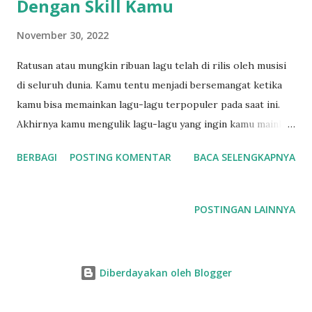
Dengan Skill Kamu
n
November 30, 2022
Ratusan atau mungkin ribuan lagu telah di rilis oleh musisi
di seluruh dunia. Kamu tentu menjadi bersemangat ketika
kamu bisa memainkan lagu-lagu terpopuler pada saat ini.
Akhirnya kamu mengulik lagu-lagu yang ingin kamu mainkan
tadi. Namun kamu tidak yakin, apakah lagu tersebut akan
BERBAGI
POSTING KOMENTAR
BACA SELENGKAPNYA
sesuai dengan skill kamu saat ini. Bagaimana caranya kita
tahu lagu tersebut sesuai dengan skill kamu saat ini? Cara
mudah yang pertama adalah, cek tempo lagunya. Tempo
POSTINGAN LAINNYA
lagu yang cepat otomatis akan lebih susah dimainkan
dibandingkan dengan lagu bertempo lambat. Jika kamu baru
banget belajar gitar, maka coba memainkan lagu-lagu
Diberdayakan oleh Blogger
bertempo lambat terlebih dahulu, atau lagu-lagu dengan
style ballad. Yang kedua adalah cek akord-akord yang