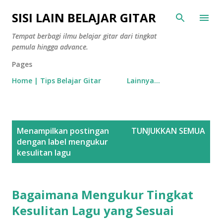
Langsung ke konten utama
SISI LAIN BELAJAR GITAR
Tempat berbagi ilmu belajar gitar dari tingkat
pemula hingga advance.
Pages
Home | Tips Belajar Gitar
Lainnya…
P
Menampilkan postingan
TUNJUKKAN SEMUA
o
dengan label
mengukur
s
kesulitan lagu
t
i
Bagaimana Mengukur Tingkat
n
g
Kesulitan Lagu yang Sesuai
a