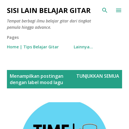
Langsung ke konten utama
SISI LAIN BELAJAR GITAR
Tempat berbagi ilmu belajar gitar dari tingkat
pemula hingga advance.
Pages
Home | Tips Belajar Gitar
Lainnya…
P
Menampilkan postingan
TUNJUKKAN SEMUA
o
dengan label
mood lagu
s
t
i
n
g
a