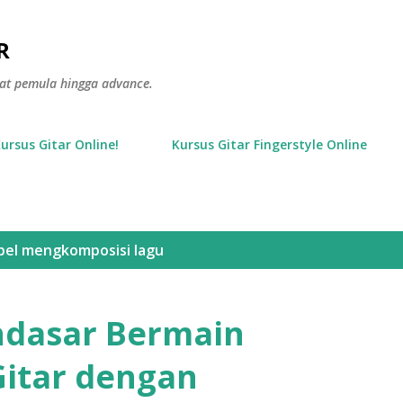
Langsung ke konten utama
R
gkat pemula hingga advance.
Kursus Gitar Online!
Kursus Gitar Fingerstyle Online
bel
mengkomposisi lagu
dasar Bermain
Gitar dengan