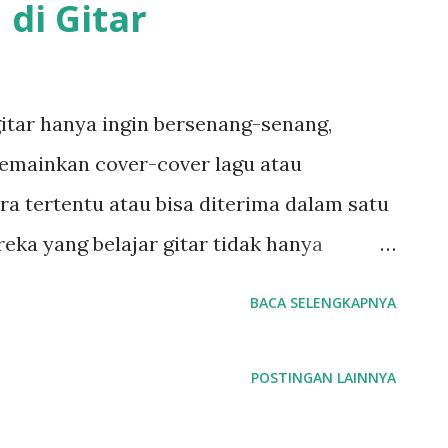
di Gitar
gitar hanya ingin bersenang-senang,
 Memainkan cover-cover lagu atau
ra tertentu atau bisa diterima dalam satu
eka yang belajar gitar tidak hanya
 bisa improve lebih, baik bermain melody
BACA SELENGKAPNYA
a menciptakan karya atau mengkomposisi
akan fokus membahas tentang perbedaan
POSTINGAN LAINNYA
ermain improvisasi (improvisator) atau
komposer). Dasarnya untuk kedua hal ini