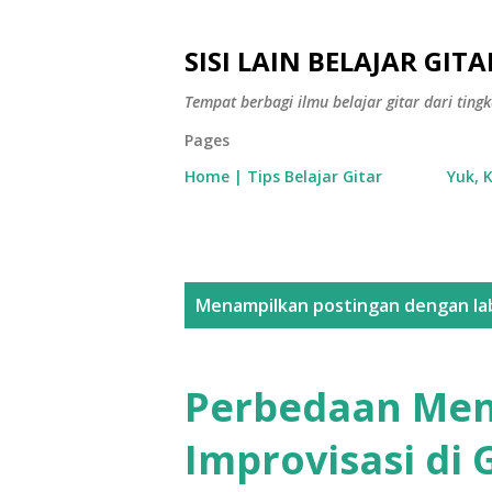
SISI LAIN BELAJAR GITA
Tempat berbagi ilmu belajar gitar dari tin
Pages
Home | Tips Belajar Gitar
Yuk, 
P
Menampilkan postingan dengan la
o
s
Perbedaan Men
t
Improvisasi di 
i