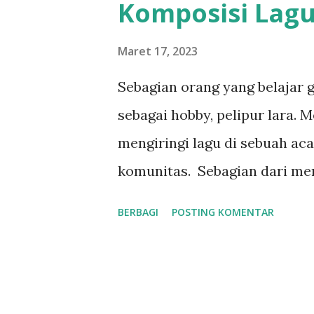
Komposisi Lagu 
n
g
Maret 17, 2023
a
Sebagian orang yang belajar 
n
sebagai hobby, pelipur lara.
mengiringi lagu di sebuah aca
komunitas. Sebagian dari mer
berhenti disitu. Mereka ingin
BERBAGI
POSTING KOMENTAR
atau akord, aransemen hingg
sebuah karya. Kali ini saya 
mendasar bagi gitaris yang b
fokus membuat karya musik (