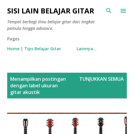
Langsung ke konten utama
SISI LAIN BELAJAR GITAR
Tempat berbagi ilmu belajar gitar dari tingkat
pemula hingga advance.
Pages
Home | Tips Belajar Gitar
Lainnya…
P
Menampilkan postingan
TUNJUKKAN SEMUA
o
dengan label
ukuran
s
gitar akustik
t
i
n
g
a