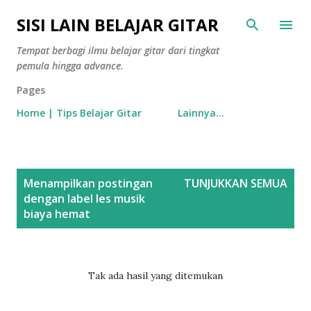
Langsung ke konten utama
SISI LAIN BELAJAR GITAR
Tempat berbagi ilmu belajar gitar dari tingkat
pemula hingga advance.
Pages
Home | Tips Belajar Gitar
Lainnya…
P
Menampilkan postingan
TUNJUKKAN SEMUA
o
dengan label
les musik
s
biaya hemat
t
i
n
Tak ada hasil yang ditemukan
g
a