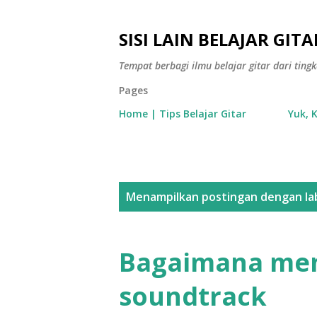
SISI LAIN BELAJAR GITA
Tempat berbagi ilmu belajar gitar dari tin
Pages
Home | Tips Belajar Gitar
Yuk, 
P
Menampilkan postingan dengan la
o
s
Bagaimana me
t
soundtrack
i