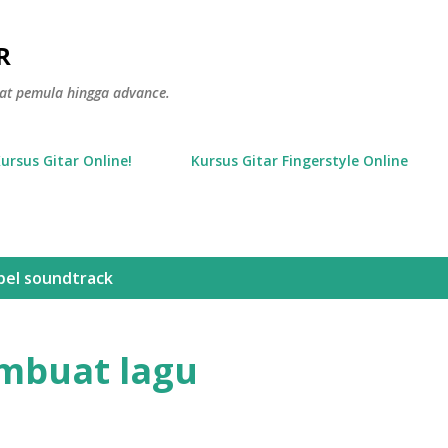
Langsung ke konten utama
R
gkat pemula hingga advance.
Kursus Gitar Online!
Kursus Gitar Fingerstyle Online
bel
soundtrack
mbuat lagu