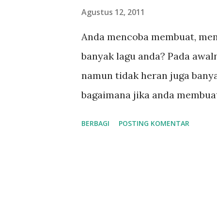
n
Agustus 12, 2011
g
Anda mencoba membuat, menc
a
banyak lagu anda? Pada awal
n
namun tidak heran juga ban
bagaimana jika anda membuat
itu? Ada yang mengatakan itu 
BERBAGI
POSTING KOMENTAR
atau lagu yang digunakan dal
dan membayangkan sebuah ad
movie tersebut dan membuat 
yang memilih lagu yang sudah
soundtrack di movienya. Sepe