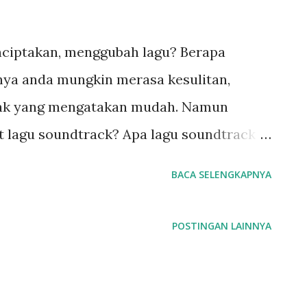
iptakan, menggubah lagu? Berapa
nya anda mungkin merasa kesulitan,
yak yang mengatakan mudah. Namun
 lagu soundtrack? Apa lagu soundtrack
lagu yang diciptakan untuk sebuah film,
BACA SELENGKAPNYA
am film. Jadi Anda melihat sebuah movie,
egan, disesuaikan dengan mood dari
POSTINGAN LAINNYA
melodynya. Ada beberapa sutradara film
 jadi dan mejadikan lagu tersebut sebagai
rti dalam film Across The Universe, yang