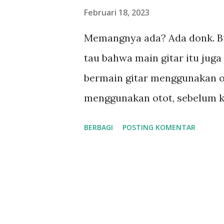
n
Februari 18, 2023
g
Memangnya ada? Ada donk. Bu
a
tau bahwa main gitar itu jug
n
bermain gitar menggunakan ot
menggunakan otot, sebelum ki
diperlukan pemanasan sehingg
BERBAGI
POSTING KOMENTAR
sama dengan berolah raga tad
jari-jari tidak kaku, dan unt
terjadi cedera. Lalu bagaima
Sebenarnya tidak ada keharu
Yang utama adalah melakuka