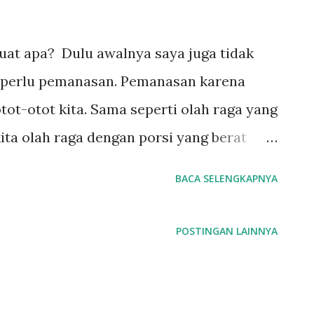
at apa? Dulu awalnya saya juga tidak
a perlu pemanasan. Pemanasan karena
ot-otot kita. Sama seperti olah raga yang
ta olah raga dengan porsi yang berat
a tidak terjadi cedera. Kurang lebih
BACA SELENGKAPNYA
i, pemanasan bermain gitar (musik) agar
uk jangka panjangnya adalah agar tidak
POSTINGAN LAINNYA
na cara pemanasan untuk bermain gitar.
san harus bagaimana dan bagaimananya.
n semuanya dengan lambat. Namun