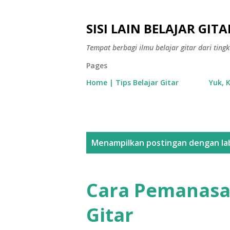
SISI LAIN BELAJAR GITA
Tempat berbagi ilmu belajar gitar dari tin
Pages
Home | Tips Belajar Gitar
Yuk, 
P
Menampilkan postingan dengan la
o
s
Cara Pemanasa
t
Gitar
i