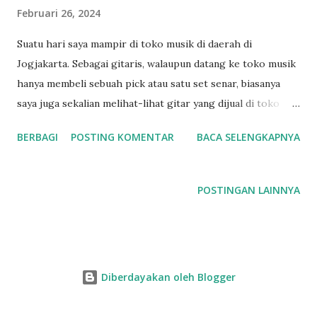
Februari 26, 2024
n
Suatu hari saya mampir di toko musik di daerah di
Jogjakarta. Sebagai gitaris, walaupun datang ke toko musik
hanya membeli sebuah pick atau satu set senar, biasanya
saya juga sekalian melihat-lihat gitar yang dijual di toko
tersebut. Kalau ada yang menarik ya pengen bisa saya coba
BERBAGI
POSTING KOMENTAR
BACA SELENGKAPNYA
juga. Beberapa kali saya mencoba gitar-gitar tersebut ada
yang sudah ter- tune ada juga yang belum ter- tune . Ada
juga yang ter- tune namun dengan pitch yang tidak standar
POSTINGAN LAINNYA
(440hz), atau yang sering saya temui pada gitar-gitar
tersebut (terutama untuk gitar-gitar entry level), gitar di-
tune lebih rendah dari pada biasanya. Ini membuat saya
bertanya. sebagai perbandingan, ketika saya mampir di
Diberdayakan oleh Blogger
beberapa toko gitar di Melbourne Australia, semua gitar
ter- tune dengan baik, kalaupun tidak sesuai pitch, itu pun