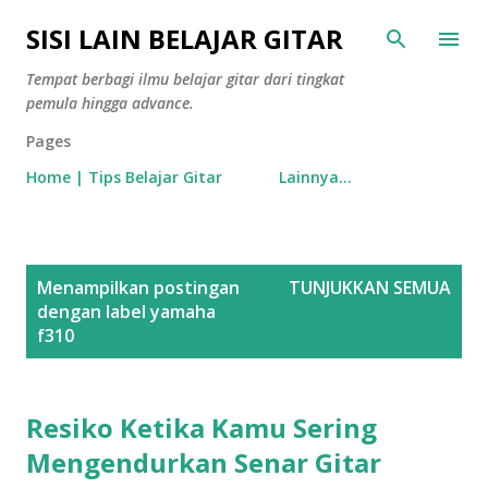
Langsung ke konten utama
SISI LAIN BELAJAR GITAR
Tempat berbagi ilmu belajar gitar dari tingkat
pemula hingga advance.
Pages
Home | Tips Belajar Gitar
Lainnya…
P
Menampilkan postingan
TUNJUKKAN SEMUA
o
dengan label
yamaha
s
f310
t
i
Resiko Ketika Kamu Sering
n
g
Mengendurkan Senar Gitar
a