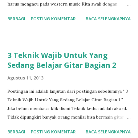
harus mengacu pada western music Kita awali dengan
melodi, apa itu melodi? Bisa dibilang melodi adalah nada
BERBAGI
POSTING KOMENTAR
BACA SELENGKAPNYA
yang diritmekan. Nada adalah satu not (suara). Mudahnya
orang sedang bernyanyi itu melodi. Dengan adanya melodi,
maka kita bisa membedakan satu lagu dengan lagu lainnya.
Jika 3 nada dimainkan bersamaan maka disebut dengan
3 Teknik Wajib Untuk Yang
akord (baca: bukan kunci, baca perbedaan akord dan kunci
Sedang Belajar Gitar Bagian 2
disini ). Jika susunan nada di akord tersebut dimainkan tidak
bersamaan biasa disebut dengan broken chord atau
Agustus 11, 2013
arpeggio . Untuk konteks "petikan" dan "fingerstyle",
petikan disini diartikan ke teknik arpeggio tadi. Gitar yang
Postingan ini adalah lanjutan dari postingan sebelumnya " 3
dimainkan tanpa menggunakan alat petik (plectrum/pick),
Teknik Wajib Untuk Yang Sedang Belajar Gitar Bagian 1 ".
disebut dengan teknik fingerpicking , sedangkan teknik yg
Jika belum membaca, klik disini Teknik kedua adalah akord.
menggunakan alat petik (plectrum/pick) tadi disebut
Tidak dipungkiri banyak orang menilai bisa bermain gitar
dengan flatpicking . Seda...
ada bisa bermain akord. Bener juga si, tapi pertanyaannya
BERBAGI
POSTING KOMENTAR
BACA SELENGKAPNYA
adalah akord yang mana dan bagaimana. Banyak yang sudah