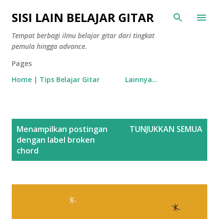
Langsung ke konten utama
SISI LAIN BELAJAR GITAR
Tempat berbagi ilmu belajar gitar dari tingkat
pemula hingga advance.
Pages
Home | Tips Belajar Gitar
Lainnya…
P
Menampilkan postingan
TUNJUKKAN SEMUA
o
dengan label
broken
s
chord
t
i
n
g
a