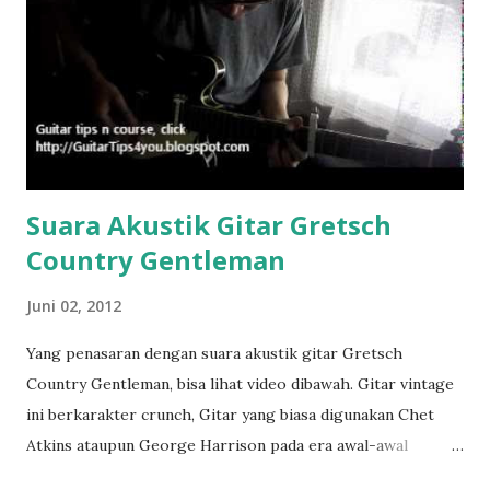
n
Suara Akustik Gitar Gretsch
Country Gentleman
Juni 02, 2012
Yang penasaran dengan suara akustik gitar Gretsch
Country Gentleman, bisa lihat video dibawah. Gitar vintage
ini berkarakter crunch, Gitar yang biasa digunakan Chet
Atkins ataupun George Harrison pada era awal-awal
kemunculan the beatles ini saya mainkan tanpa