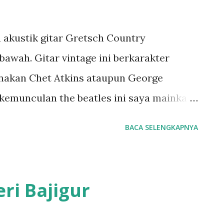
 akustik gitar Gretsch Country
ibawah. Gitar vintage ini berkarakter
unakan Chet Atkins ataupun George
kemunculan the beatles ini saya mainkan
fier, tanpa speaker, jadi produksi suara
BACA SELENGKAPNYA
akustik dari produksi bahan/kayu dari
ambil menggunakan camera Canon Ixus
one dari camera tersebut. Gitar Hollow
eri Bajigur
yang ingin mencari sound akustik tanpa