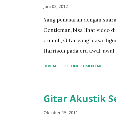
n
Juni 02, 2012
g
Yang penasaran dengan suara
a
Gentleman, bisa lihat video d
n
crunch, Gitar yang biasa dig
Harrison pada era awal-awal 
tanpa menggunakan gitar ampli
BERBAGI
POSTING KOMENTAR
yang dihasilkan murni sound 
gitar tersebut. Video saya 
200iS dengan bawaan microph
Gitar Akustik S
ini bisa jadi sebuah pilihan 
memiliki gitar akustik, :-p
Oktober 15, 2011