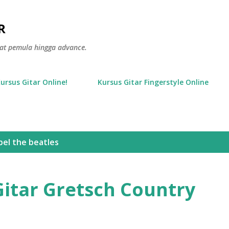
Langsung ke konten utama
R
gkat pemula hingga advance.
Kursus Gitar Online!
Kursus Gitar Fingerstyle Online
bel
the beatles
Gitar Gretsch Country