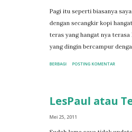
Pagi itu seperti biasanya sa
dengan secangkir kopi hangat
teras yang hangat nya terasa
yang dingin bercampur denga
benar membuat pagi yang semp
BERBAGI
POSTING KOMENTAR
membuatnya lebih sempurna b
dua lagu, suaranya padat, ut
adalah menyentuh hati, buka
LesPaul atau T
masterpiece gran valsnya tarr
beatles. Kusandarkan kembali 
Mei 25, 2011
kumainkan, dan ini membuatk
Sudah lama saya tidak updat