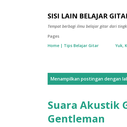
SISI LAIN BELAJAR GITA
Tempat berbagi ilmu belajar gitar dari tin
Pages
Home | Tips Belajar Gitar
Yuk, 
P
Menampilkan postingan dengan la
o
s
Suara Akustik 
t
Gentleman
i