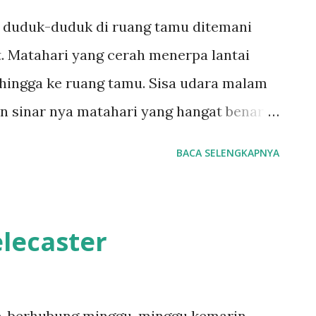
ya duduk-duduk di ruang tamu ditemani
. Matahari yang cerah menerpa lantai
 hingga ke ruang tamu. Sisa udara malam
n sinar nya matahari yang hangat benar-
urna. Tidak hanya itu, banyak hal yang
BACA SELENGKAPNYA
agiku. Kumainkan gitar akustikku satu
uh, crunchy, dan yang membuatku heran
n karena saya memainkan karya
elecaster
ega ataupun all you need is lovenya the
gitarku dikursi, kupandangi, dan kembali
u tersenyum. Saya jadi teringat pertama
e, berhubung minggu-minggu kemarin