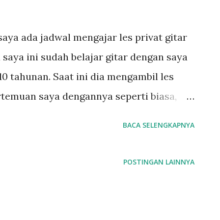
saya ada jadwal mengajar les privat gitar
 saya ini sudah belajar gitar dengan saya
10 tahunan. Saat ini dia mengambil les
ertemuan saya dengannya seperti biasa,
ik gitar diawal sesi dan dilanjutkan
BACA SELENGKAPNYA
ini dia sudah masuk materi gitar grade 3
ade dan jika dibutuhkan saya tambah
POSTINGAN LAINNYA
ikan dia agak kesulitan dalam memainkan
kebanyakan anak-anak yang lain, mereka
ng dengan teknik sederhana, atau