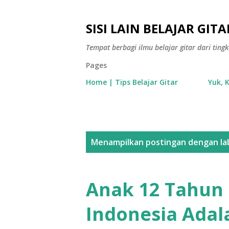
SISI LAIN BELAJAR GITA
Tempat berbagi ilmu belajar gitar dari tin
Pages
Home | Tips Belajar Gitar
Yuk, 
P
Menampilkan postingan dengan la
o
s
Anak 12 Tahun
t
Indonesia Adala
i