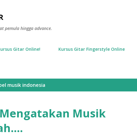
Langsung ke konten utama
R
gkat pemula hingga advance.
Kursus Gitar Online!
Kursus Gitar Fingerstyle Online
bel
musik indonesia
 Mengatakan Musik
h....