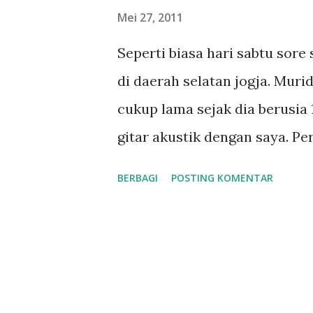
n
Mei 27, 2011
g
Seperti biasa hari sabtu sore 
a
di daerah selatan jogja. Murid
n
cukup lama sejak dia berusia 
gitar akustik dengan saya. P
saya mengajarinya teknik-tekn
BERBAGI
POSTING KOMENTAR
dengan memainkan lagu. Saat 
dimana keseluruhan ada 4 gr
menjadi 5 grade. Saya perhat
teknik-teknik gitar. Seperti 
ingin memainkan lagu-lagu ya