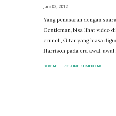
n
Juni 02, 2012
g
Yang penasaran dengan suara
a
Gentleman, bisa lihat video d
n
crunch, Gitar yang biasa dig
Harrison pada era awal-awal 
tanpa menggunakan gitar ampli
BERBAGI
POSTING KOMENTAR
yang dihasilkan murni sound 
gitar tersebut. Video saya 
200iS dengan bawaan microph
ini bisa jadi sebuah pilihan 
memiliki gitar akustik, :-p