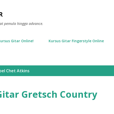
Langsung ke konten utama
R
gkat pemula hingga advance.
Kursus Gitar Online!
Kursus Gitar Fingerstyle Online
bel
Chet Atkins
Gitar Gretsch Country