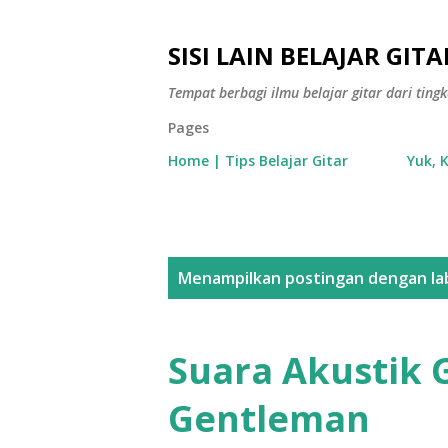
SISI LAIN BELAJAR GITA
Tempat berbagi ilmu belajar gitar dari tin
Pages
Home | Tips Belajar Gitar
Yuk, 
P
Menampilkan postingan dengan la
o
s
Suara Akustik 
t
Gentleman
i