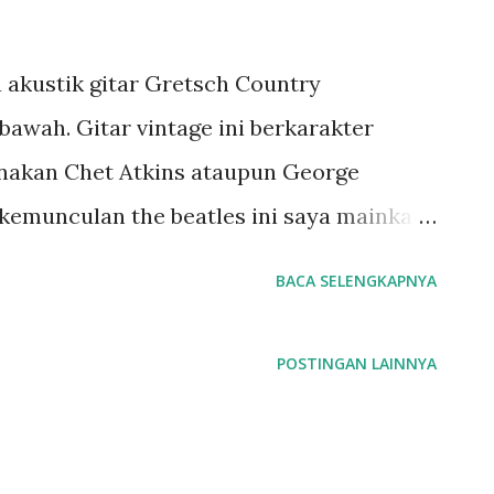
 akustik gitar Gretsch Country
ibawah. Gitar vintage ini berkarakter
unakan Chet Atkins ataupun George
kemunculan the beatles ini saya mainkan
fier, tanpa speaker, jadi produksi suara
BACA SELENGKAPNYA
akustik dari produksi bahan/kayu dari
ambil menggunakan camera Canon Ixus
POSTINGAN LAINNYA
one dari camera tersebut. Gitar Hollow
yang ingin mencari sound akustik tanpa