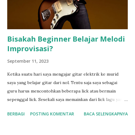
membuat seseorang juga ingin instant dalam berbagai hal.
Begitu juga dengan belajar gitar, kita berharap bisa bermain
gitar (belajar) dengan instant. Artinya dengan melihat s...
Bisakah Beginner Belajar Melodi
Improvisasi?
September 11, 2023
Ketika suatu hari saya mengajar gitar elektrik ke murid
saya yang belajar gitar dari nol. Tentu saja saya sebagai
guru harus mencontohkan beberapa lick atau bermain
sepenggal lick. Sesekali saya memainkan dari lick lagu yang
saya tahu, tapi sering kali juga saya hanya bermain melodi
BERBAGI
POSTING KOMENTAR
BACA SELENGKAPNYA
improvisasi. Hal ini ternyata membuat murid-murid saya
tertarik terutama bisa bermain seoperti itu. Terutama
tentang sepertinya susah ya bisa bermain gitar improvisasi