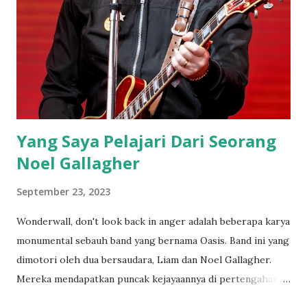
n
Yang Saya Pelajari Dari Seorang
Noel Gallagher
September 23, 2023
Wonderwall, don't look back in anger adalah beberapa karya
monumental sebauh band yang bernama Oasis. Band ini yang
dimotori oleh dua bersaudara, Liam dan Noel Gallagher.
Mereka mendapatkan puncak kejayaannya di pertengahan
tahun 90-an hingga akhir 90an. Sebagai anak muda saat itu