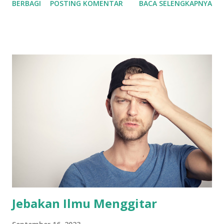
BERBAGI
POSTING KOMENTAR
BACA SELENGKAPNYA
susah untuk tidak suka dengan lagu-lagu mereka. Terutama
buat saya yang dari kecil sudah diperdengarkan The Beatles
oleh ayah saya, ketika mendengarkan Oasis menjadikan
musik mereka musik yang sesuai dengan jiwa muda saya saat
itu bahkan hingga saat ini. Noel Gallagher sendiri adalah
seorang gitaris dan penulis lagu di Oasis. Semua karya-
karya Oasis banyak ditulis oleh Noel Gallagher. Pada saat itu
Noel adalah lead gitaris dari Oasis, dimana solo-solo gitar
pada lagu mereka dimainkan oleh Noel Gallagher. Hal ini
juga yang membuat saya tertarik pertama kalinya untuk
bermain gitar elektrik. Dan tidak bisa saya pungkiri bahkan
cara saya bermain saya terispirasi oleh beliau. Dari lick-link
dan kalimat-kalimat...
Jebakan Ilmu Menggitar