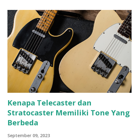
melodi seperti itu. Jadi apakah mungkin sebagai beginner
belajar melodi improvisasi di awal-awal belajar gitar? Jujur
aja tentu bisa, walaupun tidak saya rekomdasinya. Karena
memang pada umumnya bagi mereka target mereka belajar
gitar pada saat itu adalah untuk memainkan lagu-lagu
orang. Dan mereka juga melihat bermain melodi itu sesuatu
yang tampak sulit. Lalu kenapa (saya) tidak mengajarkan
bermain melodi improvisasi di awal-awal belajar gitar? Jika
seseorang sebelum belajar gitar sudah tidak asing dengan
nada, dan sering mendengarkan dan m...
Kenapa Telecaster dan
Stratocaster Memiliki Tone Yang
Berbeda
September 09, 2023