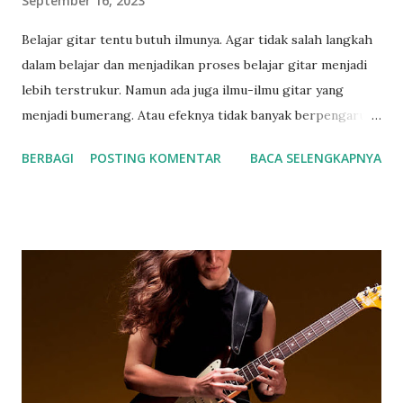
September 16, 2023
Belajar gitar tentu butuh ilmunya. Agar tidak salah langkah
dalam belajar dan menjadikan proses belajar gitar menjadi
lebih terstrukur. Namun ada juga ilmu-ilmu gitar yang
menjadi bumerang. Atau efeknya tidak banyak berpengaruh
pada proses belajar gitar. Jebakan yang seperti apa?
BERBAGI
POSTING KOMENTAR
BACA SELENGKAPNYA
Bumerang yang dilempar dan berputar kembali, apakah
kamu bisa menangkapnya atau tidak. Sering kali ketika
seorang belajar gitar dengan mendapatkan ilmunya hanya
sekedar informasi yang terpendam di dalam otak dan tidak
tersalurkan secara motorik. Bisa jadi dia berpikir nanti akan
dicoba pas latihan. Dan sering kali waku latihan tidak
kunjung ada. Bermain gitar itu tidak saja membutuhkan
kemampuan motorik tapi juga pemahaman tentang ilmu
musik. Namun di dunia digital saat ini, dimana semuanya
bergerak sangat cepat, termasuk dengan keilmuan,