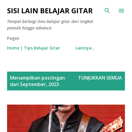
Langsung ke konten utama
SISI LAIN BELAJAR GITAR
Tempat berbagi ilmu belajar gitar dari tingkat
pemula hingga advance.
Pages
Home | Tips Belajar Gitar
Lainnya…
P
Menampilkan postingan
TUNJUKKAN SEMUA
o
dari September, 2023
s
t
i
n
g
a