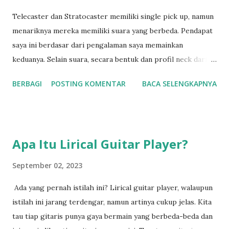
Telecaster dan Stratocaster memiliki single pick up, namun
menariknya mereka memiliki suara yang berbeda. Pendapat
saya ini berdasar dari pengalaman saya memainkan
keduanya. Selain suara, secara bentuk dan profil neck dari
telecaster dan stratocaster juga berbeda. Untuk bentuk
BERBAGI
POSTING KOMENTAR
BACA SELENGKAPNYA
neck tentu ini lebih pada playbility dari gitar tersebut. Dan
tiap gitaris punya preferensi yang berbeda-beda sehingga
tidak ada yang lebih baik dari satu gitar ke gitar lainnya.
Yang membedakan lagi adalah pick up yang digunakan.
Apa Itu Lirical Guitar Player?
Banyak yang mengira penggunaan jenis pick up yang
berbeda dari kedua jenis gitar inilah yang paling membaut
September 02, 2023
hasil suara dan tone telecaster dan stratocaster berbeda.
Ada yang pernah istilah ini? Lirical guitar player, walaupun
Jelas berbeda, numun jelas bukan hanya itu... Jika kamu coba
istilah ini jarang terdengar, namun artinya cukup jelas. Kita
swap pick up-nya dengan menggunakan pick up yang sama
tau tiap gitaris punya gaya bermain yang berbeda-beda dan
maka suara yang dihasilkan juga akan berbeda. Hal ini akan