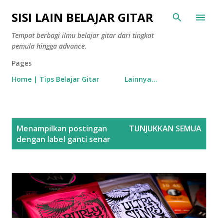
Langsung ke konten utama
SISI LAIN BELAJAR GITAR
Tempat berbagi ilmu belajar gitar dari tingkat
pemula hingga advance.
Pages
Home | Tips Belajar Gitar
Lainnya…
P
Menampilkan postingan
TUNJUKKAN SEMUA
o
dengan label
ganti senar
s
t
i
n
g
a