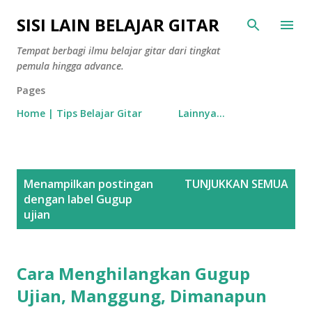
Langsung ke konten utama
SISI LAIN BELAJAR GITAR
Tempat berbagi ilmu belajar gitar dari tingkat
pemula hingga advance.
Pages
Home | Tips Belajar Gitar
Lainnya…
P
Menampilkan postingan
TUNJUKKAN SEMUA
o
dengan label
Gugup
s
ujian
t
i
Cara Menghilangkan Gugup
n
g
Ujian, Manggung, Dimanapun
a