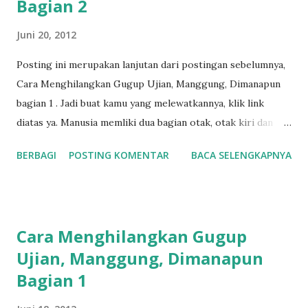
Bagian 2
n
Juni 20, 2012
Posting ini merupakan lanjutan dari postingan sebelumnya,
Cara Menghilangkan Gugup Ujian, Manggung, Dimanapun
bagian 1 . Jadi buat kamu yang melewatkannya, klik link
diatas ya. Manusia memliki dua bagian otak, otak kiri dan
kanan. Hal yang perlu digaris bawahi, saya bukan ahli per-
BERBAGI
POSTING KOMENTAR
BACA SELENGKAPNYA
otakan, :-p, jadi maaf saja kalo ada yang tidak sesuai. Yang
kita tau, otak kiri ini biasanya digunakan untuk hal-hal yang
berbau logika, perhitungan, dan sejenisnya. Sedangkan otak
kanan lebih kepada imajinasi dan kreatifitas. Dua kubu ini
Cara Menghilangkan Gugup
yang menurut saya sangat berpengaruh pada performa
Ujian, Manggung, Dimanapun
masalah gugup. Dari hal-hal akademik misalnya, kita
Bagian 1
dituntut untuk mencapai nilai tertentu jika mau lulus, atau
kita diminta oleh orang tua kita untuk harus bisa dapat nilai