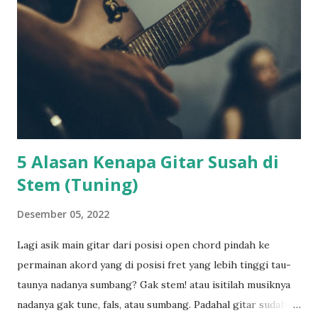
n
5 Alasan Kenapa Gitar Susah di
Stem (Tuning)
Desember 05, 2022
Lagi asik main gitar dari posisi open chord pindah ke
permainan akord yang di posisi fret yang lebih tinggi tau-
taunya nadanya sumbang? Gak stem! atau isitilah musiknya
nadanya gak tune, fals, atau sumbang. Padahal gitar sudah di