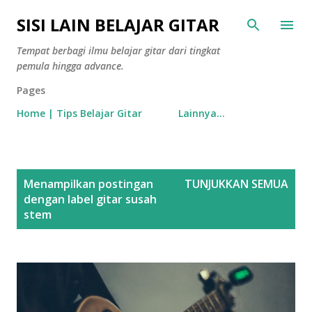
Langsung ke konten utama
SISI LAIN BELAJAR GITAR
Tempat berbagi ilmu belajar gitar dari tingkat
pemula hingga advance.
Pages
Home | Tips Belajar Gitar
Lainnya…
P
Menampilkan postingan
TUNJUKKAN SEMUA
o
dengan label
gitar susah
s
stem
t
i
n
g
a