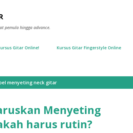
Langsung ke konten utama
R
gkat pemula hingga advance.
Kursus Gitar Online!
Kursus Gitar Fingerstyle Online
bel
menyeting neck gitar
aruskan Menyeting
akah harus rutin?