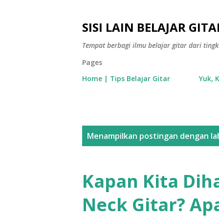
SISI LAIN BELAJAR GITA
Tempat berbagi ilmu belajar gitar dari tin
Pages
Home | Tips Belajar Gitar
Yuk, 
P
Menampilkan postingan dengan la
o
s
Kapan Kita Dih
t
Neck Gitar? Ap
i