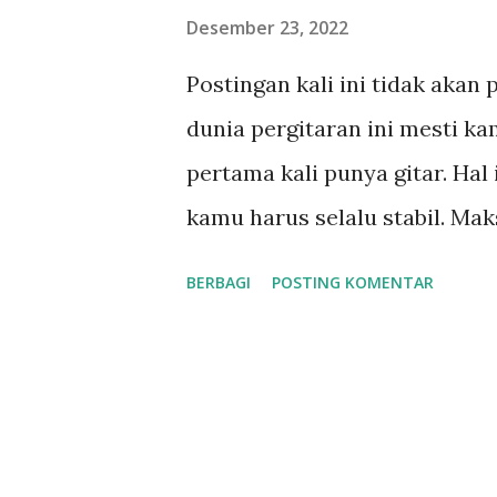
n
Desember 23, 2022
g
Postingan kali ini tidak akan
a
dunia pergitaran ini mesti k
n
pertama kali punya gitar. Hal
kamu harus selalu stabil. Ma
kamu harus selalu lurus, tid
BERBAGI
POSTING KOMENTAR
muntir. Itu adalah kondisi ya
Baik gitar klasik, akustik, ata
memastikan gitarmu akan sela
gunakana adalah stem. Kondisi
mempengaruhi kenyaman berma