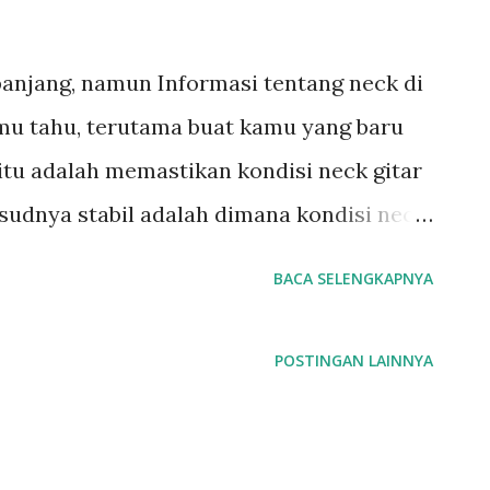
 panjang, namun Informasi tentang neck di
amu tahu, terutama buat kamu yang baru
 itu adalah memastikan kondisi neck gitar
ksudnya stabil adalah dimana kondisi neck
ak bengkok cembung, cekung atau bahkan
BACA SELENGKAPNYA
ng harus dihindari untuk gitar manapun.
upun elektrik. Kondisi ini setidaknya
POSTINGAN LAINNYA
lu tune, atau bahasa yang sering kita
 neck gitar yang tidak lurus juga
in gitar. Kondisi neck yang tidak lurus