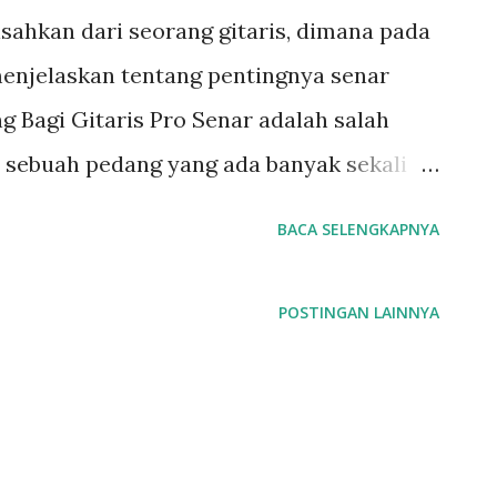
pisahkan dari seorang gitaris, dimana pada
enjelaskan tentang pentingnya senar
g Bagi Gitaris Pro Senar adalah salah
at sebuah pedang yang ada banyak sekali
akan memilih pedang yang sesuai dengan
BACA SELENGKAPNYA
an gitaris, perbedaan senar terkadang
e yang dihasilkan antara merek yang
POSTINGAN LAINNYA
misal saya saat ini menggunakan senar
ntuk gitar akustik, biasanya tone terbaik
aya) bertahan antar 1-3 hari, dan 3-7 hari
urang dan diatas itu tone sudah mulai