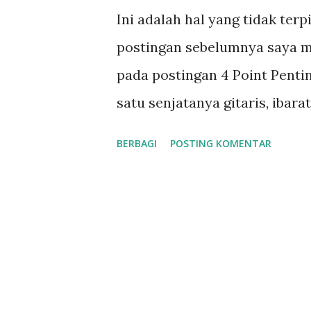
n
Ini adalah hal yang tidak ter
g
postingan sebelumnya saya m
a
pada postingan 4 Point Pentin
n
satu senjatanya gitaris, ibar
jenisnya. Seorang pendekar 
BERBAGI
POSTING KOMENTAR
gaya bertarungnya. Sama deng
membawa perbedaan tone. Ton
satu dengan lain berbeda. Se
merek ernie ball ukuran 0.11 u
dari senar tersebut (menurut s
tone sudah mulai banyak berk