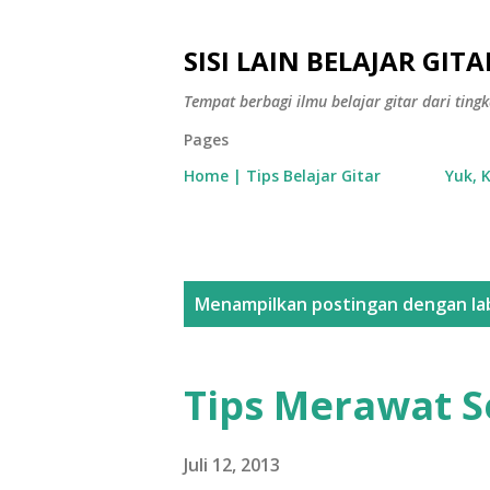
SISI LAIN BELAJAR GITA
Tempat berbagi ilmu belajar gitar dari tin
Pages
Home | Tips Belajar Gitar
Yuk, 
P
Menampilkan postingan dengan la
o
s
Tips Merawat S
t
i
Juli 12, 2013