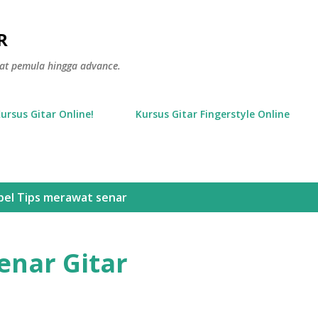
Langsung ke konten utama
R
gkat pemula hingga advance.
Kursus Gitar Online!
Kursus Gitar Fingerstyle Online
bel
Tips merawat senar
enar Gitar