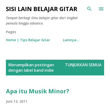
Langsung ke konten utama
SISI LAIN BELAJAR GITAR
Tempat berbagi ilmu belajar gitar dari tingkat
pemula hingga advance.
Pages
Home | Tips Belajar Gitar
Lainnya…
P
Menampilkan postingan
TUNJUKKAN SEMUA
o
dengan label
band indie
s
t
i
Apa itu Musik Minor?
n
Juni 13, 2011
g
a