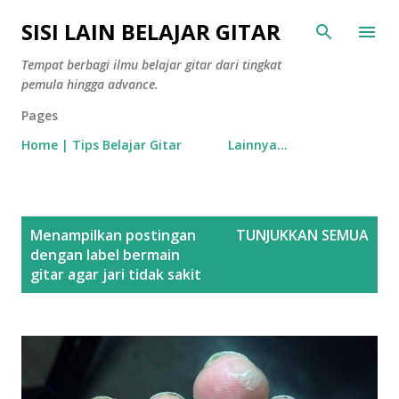
Langsung ke konten utama
SISI LAIN BELAJAR GITAR
Tempat berbagi ilmu belajar gitar dari tingkat
pemula hingga advance.
Pages
Home | Tips Belajar Gitar
Lainnya…
P
Menampilkan postingan
TUNJUKKAN SEMUA
o
dengan label
bermain
s
gitar agar jari tidak sakit
t
i
n
g
a