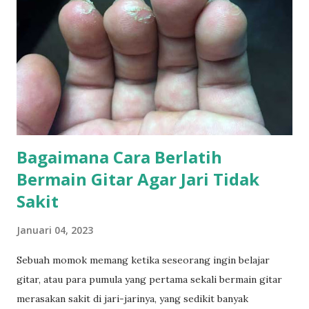
n
Bagaimana Cara Berlatih
Bermain Gitar Agar Jari Tidak
Sakit
Januari 04, 2023
Sebuah momok memang ketika seseorang ingin belajar
gitar, atau para pumula yang pertama sekali bermain gitar
merasakan sakit di jari-jarinya, yang sedikit banyak