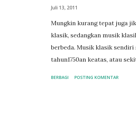
n
Juli 13, 2011
g
Mungkin kurang tepat juga j
a
klasik, sedangkan musik klasik
n
berbeda. Musik klasik sendir
tahun1750an keatas, atau sek
adalah musik Baroque, dan mu
BERBAGI
POSTING KOMENTAR
disebut musik Romantic, da
dan orang awam sendiri juga
sekarang mereka menyebutny
rock, blues atau jazz. Sedan
musik klasik. Pernah suatu kal