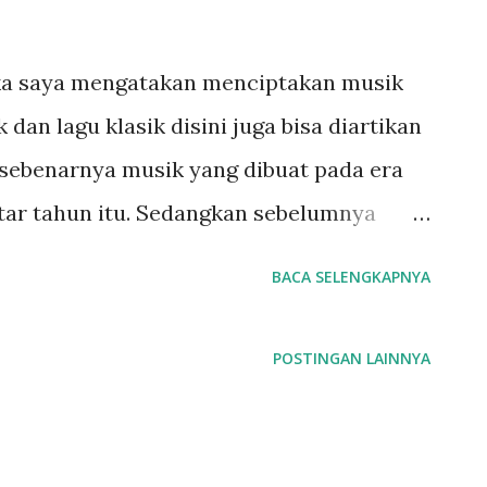
ika saya mengatakan menciptakan musik
 dan lagu klasik disini juga bisa diartikan
i sebenarnya musik yang dibuat pada era
itar tahun itu. Sedangkan sebelumnya
sik ranaissance. Setelah tahun itu
BACA SELENGKAPNYA
n kontemporer. Namun dikalangan umum
 membingungkan, musik yang ada
POSTINGAN LAINNYA
a dengan musik jaman sekarang, pop,
gkan musik jaman bahula disebut dengan
i murid saya yang belajar gitar akustik