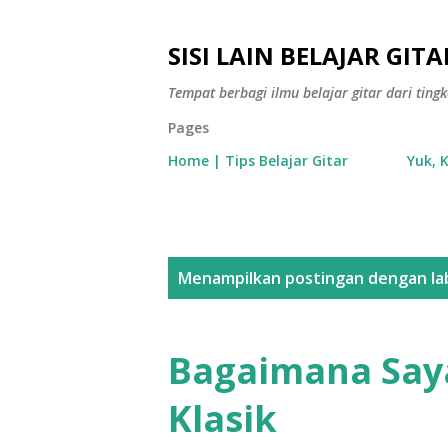
SISI LAIN BELAJAR GITA
Tempat berbagi ilmu belajar gitar dari tin
Pages
Home | Tips Belajar Gitar
Yuk, 
P
Menampilkan postingan dengan la
o
s
Bagaimana Say
t
Klasik
i