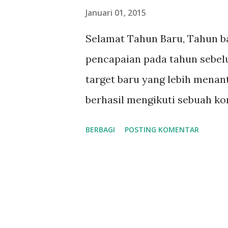
n
Januari 01, 2015
g
Selamat Tahun Baru, Tahun ba
a
pencapaian pada tahun sebel
n
target baru yang lebih mena
berhasil mengikuti sebuah ko
misalnya), maka di tahun yan
BERBAGI
POSTING KOMENTAR
ujian grade di atasnya atau b
telah saya lalui. Salah satu t
adalah ujian praktek baik itu
advance. Begitu juga dengan 
Inggris) di mana mereka juga 