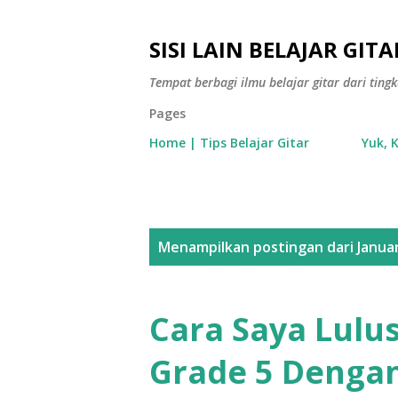
SISI LAIN BELAJAR GITA
Tempat berbagi ilmu belajar gitar dari tin
Pages
Home | Tips Belajar Gitar
Yuk, 
P
Menampilkan postingan dari Januar
o
s
Cara Saya Lulu
t
Grade 5 Dengan 
i