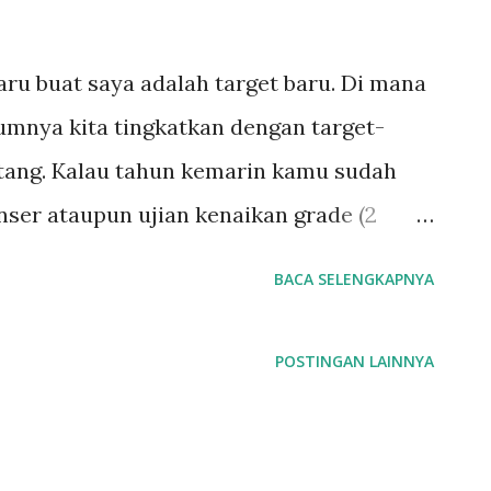
ru buat saya adalah target baru. Di mana
umnya kita tingkatkan dengan target-
ntang. Kalau tahun kemarin kamu sudah
nser ataupun ujian kenaikan grade (2
g baru kamu bisa pasang target untuk
BACA SELENGKAPNYA
ahkan ujian internasional seperti yang
arget buat kamu yang sedang belajar gitar
POSTINGAN LAINNYA
 grade dasar, intermediate ataupun
ujian praktek internasional ABRSM (Royal
mengadakan ujian teori (musik klasik).