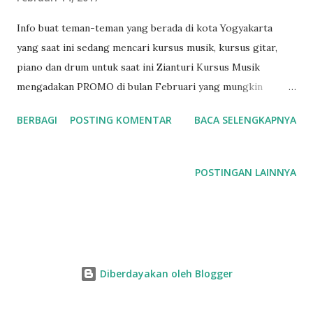
n
Info buat teman-teman yang berada di kota Yogyakarta
yang saat ini sedang mencari kursus musik, kursus gitar,
piano dan drum untuk saat ini Zianturi Kursus Musik
mengadakan PROMO di bulan Februari yang mungkin
bertepatan dengan Valentine Day berupa " diskon berDua "
BERBAGI
POSTING KOMENTAR
BACA SELENGKAPNYA
Ini bagus untuk menghemat pengeluaran kamu bulan
Februari ini 2017. Kapan lagi bisa berhemat dan dapat ilmu?
Mulai dari piano pop dan klasik, Gitar klasik, akustik/pop
POSTINGAN LAINNYA
hingga elektrik dan juga Drum. Dengan pengalaman
mengajar lebih dari 6 tahun dari berbagai usia (6th hingga
60th) disertai tempat yang santai, Zianturi kursus musik
yang bertempat di jalan Gejayan Jogja membuka Promo
"diskon berDUA" pada bulan Februari 2017. Jika Kamu
Diberdayakan oleh Blogger
mendaftar kursus gitar, piano dan drum , pada bulan
Februari 2017 akan mendapatkan Diskon pendaftaran 50%