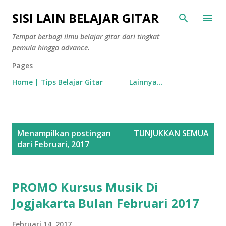
Langsung ke konten utama
SISI LAIN BELAJAR GITAR
Tempat berbagi ilmu belajar gitar dari tingkat
pemula hingga advance.
Pages
Home | Tips Belajar Gitar
Lainnya…
P
Menampilkan postingan
TUNJUKKAN SEMUA
o
dari Februari, 2017
s
t
i
PROMO Kursus Musik Di
n
Jogjakarta Bulan Februari 2017
g
a
Februari 14, 2017