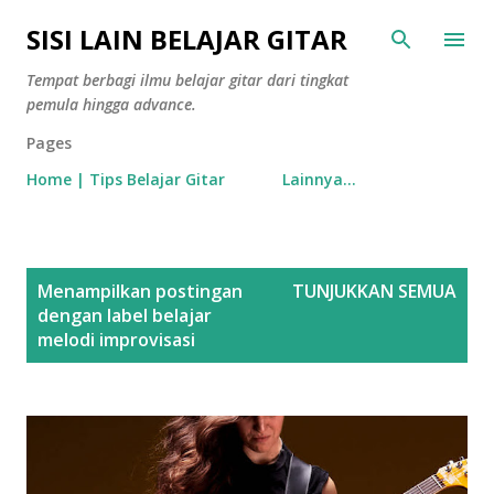
Langsung ke konten utama
SISI LAIN BELAJAR GITAR
Tempat berbagi ilmu belajar gitar dari tingkat
pemula hingga advance.
Pages
Home | Tips Belajar Gitar
Lainnya…
P
Menampilkan postingan
TUNJUKKAN SEMUA
o
dengan label
belajar
s
melodi improvisasi
t
i
n
g
a