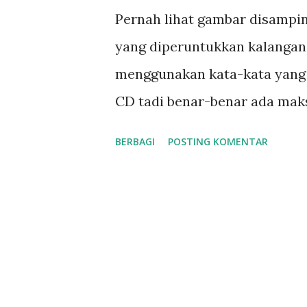
n
Pernah lihat gambar disampin
g
yang diperuntukkan kalangan
a
menggunakan kata-kata yang "k
n
CD tadi benar-benar ada maks
seperti itu yah?? Halo semua
BERBAGI
POSTING KOMENTAR
jarang saya menulis dengan t
selalu ada kebalikan. Ada mar
baik ada buruk, dan lainnya. 
ada akibat positif dan negatif
dibanding dengan negatifnya,
tergantung dari sudut pandan