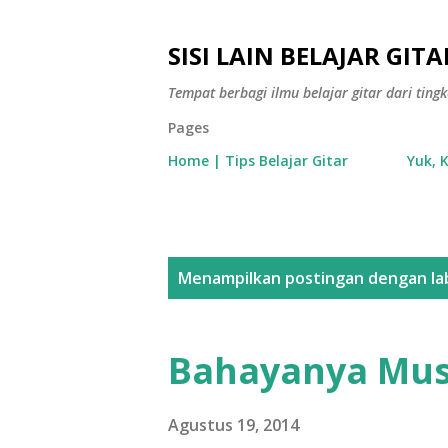
SISI LAIN BELAJAR GITA
Tempat berbagi ilmu belajar gitar dari tin
Pages
Home | Tips Belajar Gitar
Yuk, 
P
Menampilkan postingan dengan la
o
s
Bahayanya Mus
t
i
Agustus 19, 2014