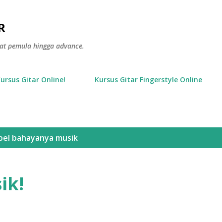
Langsung ke konten utama
R
gkat pemula hingga advance.
Kursus Gitar Online!
Kursus Gitar Fingerstyle Online
bel
bahayanya musik
ik!