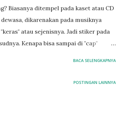
g? Biasanya ditempel pada kaset atau CD
 dewasa, dikarenakan pada musiknya
eras" atau sejenisnya. Jadi stiker pada
udnya. Kenapa bisa sampai di "cap"
, masih dengan Harwindho disini jarang-
BACA SELENGKAPNYA
ema yang negatif. Namun setiap hal itu
ah ada sedih. Ada keras ada lembut. Ada
POSTINGAN LAINNYA
Begitu juga semua aktifitas kita sebenarnya
. Ada yang lebih banyak akibat positifnya
 namun ada pula kebalikannya. Dan ini
g tiap masing-masing individu. Ketika ada