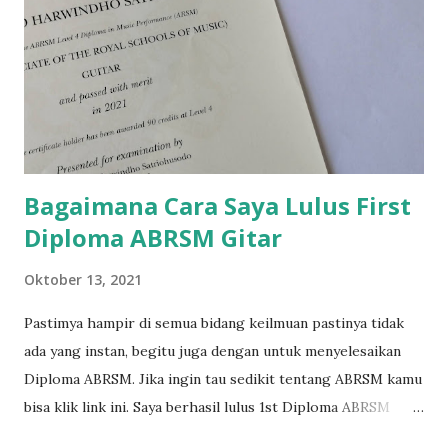
n
Bagaimana Cara Saya Lulus First
Diploma ABRSM Gitar
Oktober 13, 2021
Pastimya hampir di semua bidang keilmuan pastinya tidak
ada yang instan, begitu juga dengan untuk menyelesaikan
Diploma ABRSM. Jika ingin tau sedikit tentang ABRSM kamu
bisa klik link ini. Saya berhasil lulus 1st Diploma ABRSM
(ARSM) membutuhkan waktu yang panjang, namun ini bukan