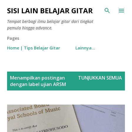
Langsung ke konten utama
SISI LAIN BELAJAR GITAR
Tempat berbagi ilmu belajar gitar dari tingkat
pemula hingga advance.
Pages
Home | Tips Belajar Gitar
Lainnya…
P
Menampilkan postingan
TUNJUKKAN SEMUA
o
dengan label
ujian ARSM
s
t
i
n
g
a