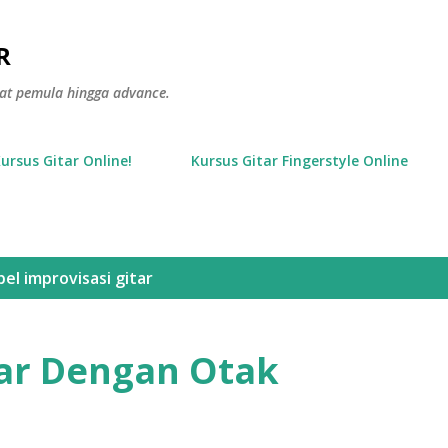
Langsung ke konten utama
R
gkat pemula hingga advance.
Kursus Gitar Online!
Kursus Gitar Fingerstyle Online
bel
improvisasi gitar
tar Dengan Otak