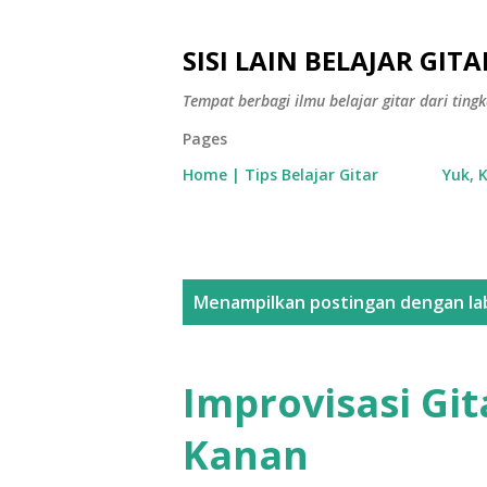
SISI LAIN BELAJAR GITA
Tempat berbagi ilmu belajar gitar dari tin
Pages
Home | Tips Belajar Gitar
Yuk, 
P
Menampilkan postingan dengan la
o
s
Improvisasi Gi
t
Kanan
i