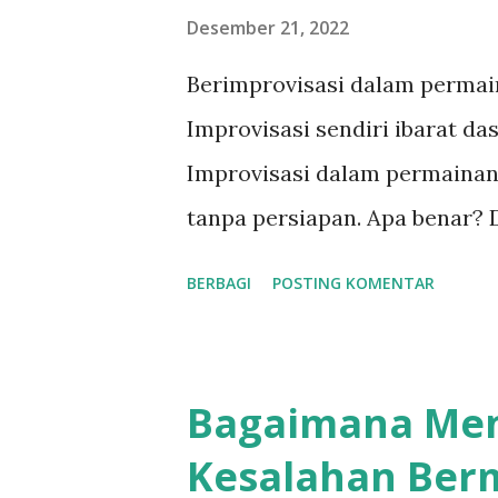
n
Desember 21, 2022
g
Berimprovisasi dalam permaina
a
Improvisasi sendiri ibarat da
n
Improvisasi dalam permainan
tanpa persiapan. Apa benar? D
mendapatkan undangan oleh gu
BERBAGI
POSTING KOMENTAR
Undangan itu untuk menonton s
yang pastinya gak banyak ora
jazz di Jogja. Acara itu adala
Bagaimana Me
menyediakan minuman susu. P
Kesalahan Berm
dimainkan tiap hari rabu ter