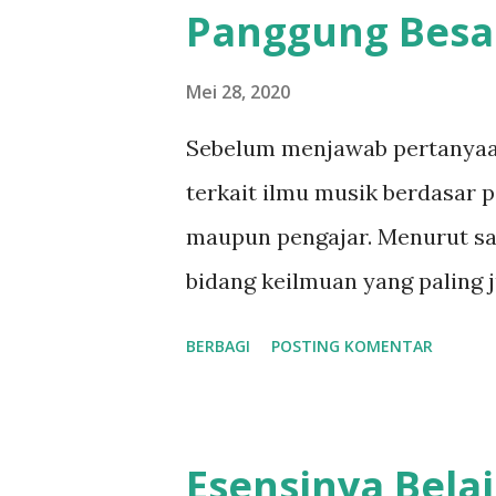
Panggung Besa
itu hujan cukup lebat yang m
sebuah cafe yang menyediakan
Mei 28, 2020
minum susu ditambah musik j
Sebelum menjawab pertanyaan
saya. Namun karena undangan
terkait ilmu musik berdasar 
untuk datang karena saya jug
maupun pengajar. Menurut sa
Suasana cafe tersebu...
bidang keilmuan yang paling 
pada umumnya) akan bisa mel
BERBAGI
POSTING KOMENTAR
nada yang dimainkan. Ragu-ra
biasanya juga menyadari hal-
sedang berlatih. Menjadi hal 
Esensinya Bela