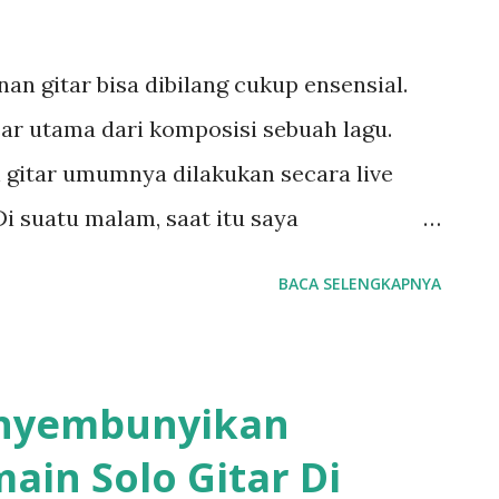
n gitar bisa dibilang cukup ensensial.
sar utama dari komposisi sebuah lagu.
 gitar umumnya dilakukan secara live
i suatu malam, saat itu saya
ru jazz saya yang berasal dari Belanda.
BACA SELENGKAPNYA
ebuah gig kecil. Sebuah gig jazz kecil,
ng tau selain dari komunitas-komunitas
h acara reguler dari sebuah cafe yang
nyembunyikan
ada saat itu band reguler yang
ain Solo Gitar Di
sebut bergenre jazz. Kebetulan pada malam