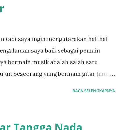
r
embuat saya enggan untuk beranjak ke
 susu, karena saya juga tidak suka
azz pada waktu itu termasuk baru bagi
 tadi saya ingin mengutarakan hal-hal
 guru saya itu saya tetap memutuskan
pengalaman saya baik sebagai pemain
a sudah berjanji padanya untuk hadir.
ya bermain musik adalah salah satu
jujur. Seseorang yang bermain gitar (musik
ihat atau mendengar keragu-raguan dari
BACA SELENGKAPNYA
gu belum tentu salah. Seorang guru
hal seperti ini ketika murid-muridnya
yang sangat umum di musik jika salah
jar Tangga Nada