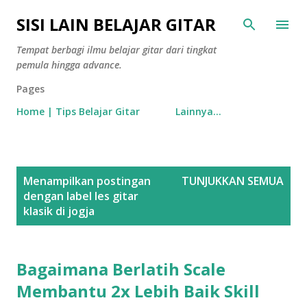
Langsung ke konten utama
SISI LAIN BELAJAR GITAR
Tempat berbagi ilmu belajar gitar dari tingkat
pemula hingga advance.
Pages
Home | Tips Belajar Gitar
Lainnya…
P
Menampilkan postingan
TUNJUKKAN SEMUA
o
dengan label
les gitar
s
klasik di jogja
t
i
Bagaimana Berlatih Scale
n
g
Membantu 2x Lebih Baik Skill
a