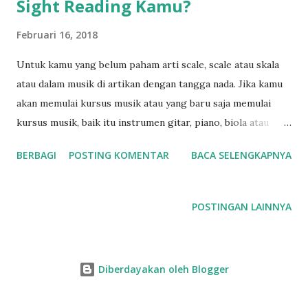
Sight Reading Kamu?
n
Februari 16, 2018
Untuk kamu yang belum paham arti scale, scale atau skala
atau dalam musik di artikan dengan tangga nada. Jika kamu
akan memulai kursus musik atau yang baru saja memulai
kursus musik, baik itu instrumen gitar, piano, biola atau
apapun yang menggunakan notasi balok (not
BERBAGI
POSTING KOMENTAR
BACA SELENGKAPNYA
balok/partitur) kemampuan sight reading (membaca
partitur) sangat dibutuhkan. Biasanya guru-guru sebelum
melatih murid-muridnya memainkan lagu/piece tentu harus
POSTINGAN LAINNYA
melatih teknik terlebih dahulu. Salah satu yang pertama
adalah melatih scale atau tangga nada. Melatih scale
memiliki banyak sekali keuntungan, dan saya sudah
Diberdayakan oleh Blogger
membahas di postingan sebelum - sebelumnya. Namun
bagaimana melatih scale bisa membantu skill sight reading