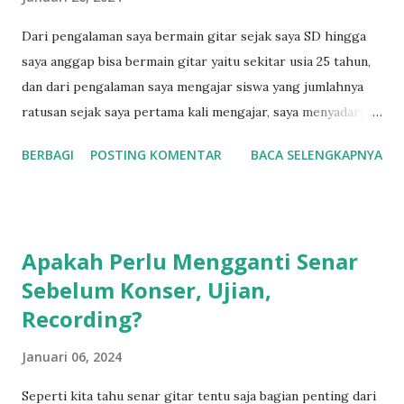
n
Dari pengalaman saya bermain gitar sejak saya SD hingga
saya anggap bisa bermain gitar yaitu sekitar usia 25 tahun,
dan dari pengalaman saya mengajar siswa yang jumlahnya
ratusan sejak saya pertama kali mengajar, saya menyadari
satu hal yang saya sendiri melupakan hal terpenting yang
BERBAGI
POSTING KOMENTAR
BACA SELENGKAPNYA
membuat Hal itu adalah waktu. Sebelum kalian bingung
maksudnya apa. Saya akan membagi waktu dalam dua hal
yang berbeda. Waktu yang pertama adalah waktu yang ada
saat ini. Sehari 24 jam. Saya teringat ketika saya butuh 10
Apakah Perlu Mengganti Senar
tahun untuk menemukan dan membuka "rahasia" bermain
Sebelum Konser, Ujian,
gitar. Waktu selama itu tentu terhitung ketika saya pertama
Recording?
kali serius bermain gitar hingga bisa bermain lagu,
bermimprovisasi melody hingga menciptakan lagu. Waktu
Januari 06, 2024
yang kedua adalah yang berhubungan langsung dengan
musik. Pada dasarnya bermain musik itu erat kaitannya
Seperti kita tahu senar gitar tentu saja bagian penting dari