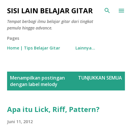
Langsung ke konten utama
SISI LAIN BELAJAR GITAR
Tempat berbagi ilmu belajar gitar dari tingkat
pemula hingga advance.
Pages
Home | Tips Belajar Gitar
Lainnya…
P
Menampilkan postingan
TUNJUKKAN SEMUA
o
dengan label
melody
s
t
i
Apa itu Lick, Riff, Pattern?
n
Juni 11, 2012
g
a