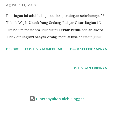
Agustus 11, 2013
n
Postingan ini adalah lanjutan dari postingan sebelumnya " 3
Teknik Wajib Untuk Yang Sedang Belajar Gitar Bagian 1 ".
Jika belum membaca, klik disini Teknik kedua adalah akord.
Tidak dipungkiri banyak orang menilai bisa bermain gitar
ada bisa bermain akord. Bener juga si, tapi pertanyaannya
BERBAGI
POSTING KOMENTAR
BACA SELENGKAPNYA
adalah akord yang mana dan bagaimana. Banyak yang sudah
senang bila sudah bisa bermain 3 akord, padahal bisa
bermain gitar tidak hanya penguasaan 3 akord saja, namun
POSTINGAN LAINNYA
penguasaan progresi akord di 12 kunci. Hal ini saya jelaskan
lebih detail pada kursus online/offline saya. Banyak sekali
orang yang hanya fokus pada lagu padahal dibelakang itu
ada komposisi dari berbagai akord, sejauh mana pengenalan
Diberdayakan oleh Blogger
akord dan progresi akordnya, karena penguasaan ini lebih
penting dari pada bermain lagu sendiri. Akord yang berupa