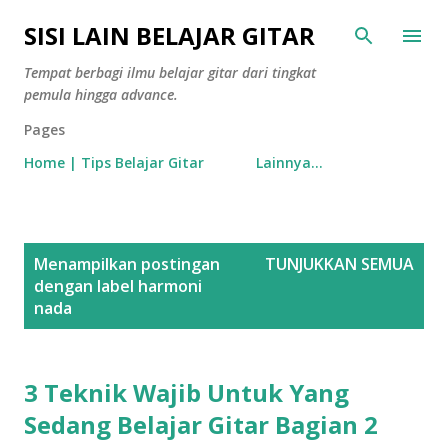
Langsung ke konten utama
SISI LAIN BELAJAR GITAR
Tempat berbagi ilmu belajar gitar dari tingkat
pemula hingga advance.
Pages
Home | Tips Belajar Gitar
Lainnya…
P
Menampilkan postingan
TUNJUKKAN SEMUA
o
dengan label
harmoni
s
nada
t
i
3 Teknik Wajib Untuk Yang
n
g
Sedang Belajar Gitar Bagian 2
a