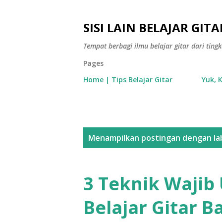
SISI LAIN BELAJAR GITA
Tempat berbagi ilmu belajar gitar dari tin
Pages
Home | Tips Belajar Gitar
Yuk, 
P
Menampilkan postingan dengan la
o
s
3 Teknik Wajib
t
Belajar Gitar B
i