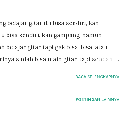
 belajar gitar itu bisa sendiri, kan
itu bisa sendiri, kan gampang, namun
 belajar gitar tapi gak bisa-bisa, atau
inya sudah bisa main gitar, tapi setelah
main ini dan itu baru merasa tidak bisa,
BACA SELENGKAPNYA
a sudah bisa namun karena tidak pede
di mengaku tidak bisa. Itu adalah
POSTINGAN LAINNYA
g-orang tentang belajar gitar. Bagaimana
a bagian dari kelompok diatas? Untuk
n mahir.... ok, saya jelaskan bisa itu yang