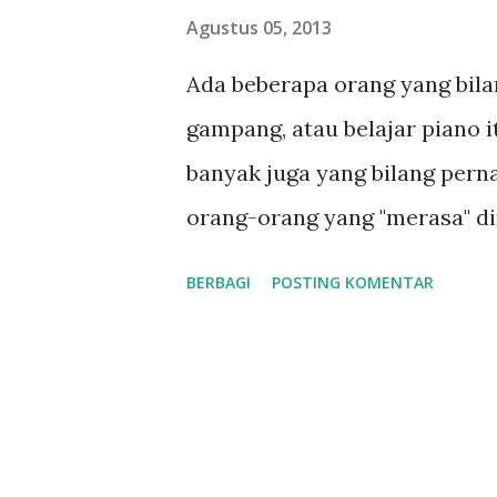
n
Agustus 05, 2013
g
Ada beberapa orang yang bilang
a
gampang, atau belajar piano 
n
banyak juga yang bilang pernah
orang-orang yang "merasa" dir
ditanya ini dan itu bagaimana 
BERBAGI
POSTING KOMENTAR
atau ada lagi yang sebenarny
apakah permainannya benar ja
gambaran sudut pandang oran
dengan anda? apakah anda ad
bisa! saya katakan bisa ya buka