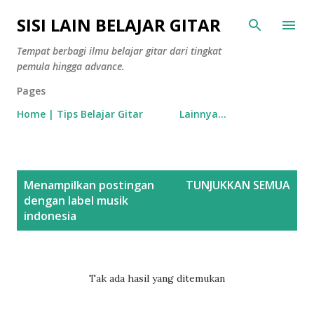
Langsung ke konten utama
SISI LAIN BELAJAR GITAR
Tempat berbagi ilmu belajar gitar dari tingkat
pemula hingga advance.
Pages
Home | Tips Belajar Gitar
Lainnya…
P
Menampilkan postingan
TUNJUKKAN SEMUA
o
dengan label
musik
s
indonesia
t
i
n
Tak ada hasil yang ditemukan
g
a