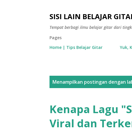
SISI LAIN BELAJAR GITA
Tempat berbagi ilmu belajar gitar dari tin
Pages
Home | Tips Belajar Gitar
Yuk, 
P
Menampilkan postingan dengan la
o
s
Kenapa Lagu "
t
Viral dan Terke
i