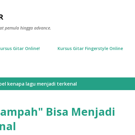
Langsung ke konten utama
R
gkat pemula hingga advance.
Kursus Gitar Online!
Kursus Gitar Fingerstyle Online
bel
kenapa lagu menjadi terkenal
Sampah" Bisa Menjadi
nal