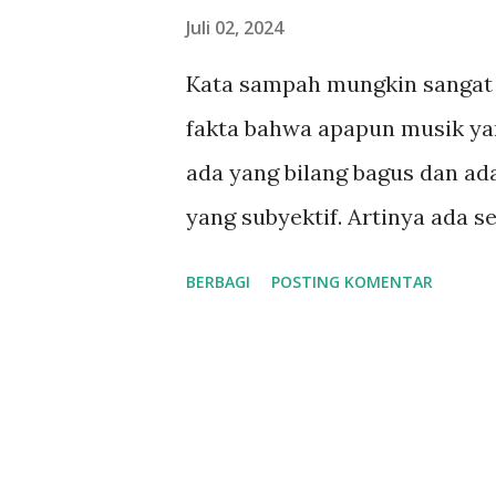
n
Juli 02, 2024
g
Kata sampah mungkin sangat
a
fakta bahwa apapun musik yan
n
ada yang bilang bagus dan ada
yang subyektif. Artinya ada s
sangat bagus dan satu lagu la
BERBAGI
POSTING KOMENTAR
sampah. Sedangkan orang lain
dianggap bagus bisa jadi dia
lagu sampah tadi bisa juga di
pendengar dangdut, ketika m
dan gak masuk telinga mereka