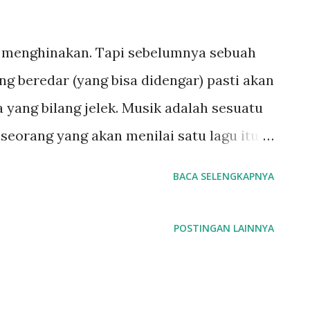
 menghinakan. Tapi sebelumnya sebuah
g beredar (yang bisa didengar) pasti akan
 yang bilang jelek. Musik adalah sesuatu
eseorang yang akan menilai satu lagu itu
innya berlawanan sekali, alias diaggap
BACA SELENGKAPNYA
 menilainya bisa sebaliknya, musik yang
nggap lagu sampah, dan lagu yang dianggap
POSTINGAN LAINNYA
anggap lagu yang bagus sekali. Bagi
endengar bebop jazz akan merasa aneh
. Begitu juga dengan orang yang suka