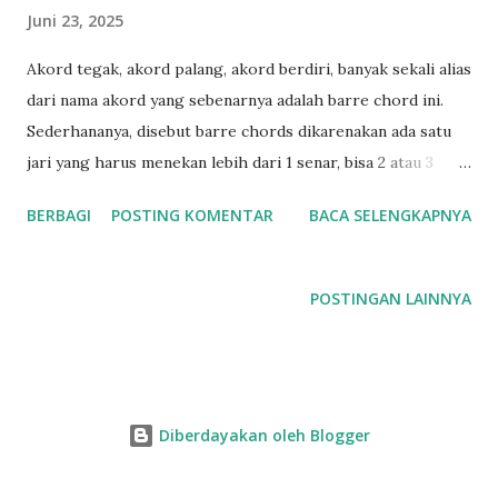
Juni 23, 2025
n
Akord tegak, akord palang, akord berdiri, banyak sekali alias
dari nama akord yang sebenarnya adalah barre chord ini.
Sederhananya, disebut barre chords dikarenakan ada satu
jari yang harus menekan lebih dari 1 senar, bisa 2 atau 3
senar (half barre) dan lebih dari 3 senar, bisa 4, 5 atau 6
BERBAGI
POSTING KOMENTAR
BACA SELENGKAPNYA
senar sekaligus. Tentu saja barre chord ini berasal dari
teknik barre tadi, karena umumnya dimainkan dengan 3 nada,
maka disebut dengan barre chord. Contohnya adalah ketika
POSTINGAN LAINNYA
salah satu jari kita, bisa jari telunjuk, tengah, manis bahkan
kelingking menekan langsung setidaknya 2 atau 3 senar,
umumnya di fret yang sama. Pada awal-awal belajar teknik
ini ditemukan pada akord dasar seperti F, F minor, B dan B
Diberdayakan oleh Blogger
minor. Namun teknik ini tidak hanya di akord tersebut, di
jenjang kesulitan advance, banyak akord lain yang bisa