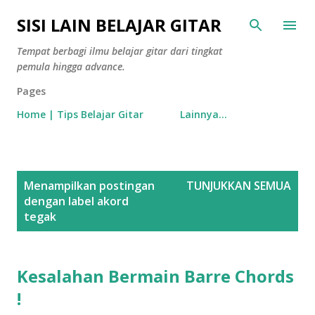
Langsung ke konten utama
SISI LAIN BELAJAR GITAR
Tempat berbagi ilmu belajar gitar dari tingkat
pemula hingga advance.
Pages
Home | Tips Belajar Gitar
Lainnya…
P
Menampilkan postingan
TUNJUKKAN SEMUA
o
dengan label
akord
s
tegak
t
i
Kesalahan Bermain Barre Chords
n
g
!
a