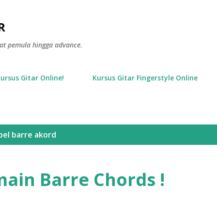
Langsung ke konten utama
R
gkat pemula hingga advance.
Kursus Gitar Online!
Kursus Gitar Fingerstyle Online
bel
barre akord
ain Barre Chords !