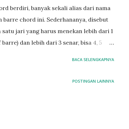
ord berdiri, banyak sekali alias dari nama
 barre chord ini. Sederhananya, disebut
satu jari yang harus menekan lebih dari 1
 barre) dan lebih dari 3 senar, bisa 4, 5
saja barre chord ini berasal dari teknik
BACA SELENGKAPNYA
dimainkan dengan 3 nada, maka disebut
 adalah ketika salah satu jari kita, bisa
POSTINGAN LAINNYA
 bahkan kelingking menekan langsung
mumnya di fret yang sama. Pada awal-awal
ada akord dasar seperti F, F minor, B dan
ak hanya di akord tersebut, di jenjang