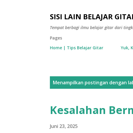
SISI LAIN BELAJAR GITA
Tempat berbagi ilmu belajar gitar dari tin
Pages
Home | Tips Belajar Gitar
Yuk, 
P
Menampilkan postingan dengan la
o
s
Kesalahan Berm
t
i
Juni 23, 2025