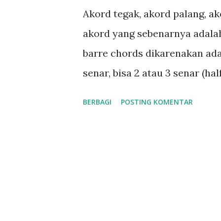
n
Akord tegak, akord palang, ak
g
akord yang sebenarnya adalah
a
barre chords dikarenakan ada 
n
senar, bisa 2 atau 3 senar (half
atau 6 senar sekaligus. Tentu 
BERBAGI
POSTING KOMENTAR
barre tadi, karena umumnya 
dengan barre chord. Contohnya
jari telunjuk, tengah, manis
setidaknya 2 atau 3 senar, u
belajar teknik ini ditemukan p
B minor. Namun teknik ini tid