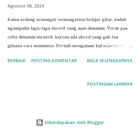
Agustus 08, 2024
n
Kamu sedang semangat-semangatnya belajar gitar, sudah
ngumpulin lagu-lagu favorit yang mau dimainin. Terus pas
coba dimainin mentok, karena ada akord yang gak tau
gimana cara maininnya. Pernah mengalami hal seperti itu?
Saya pribadi pernah. Buntutunya lagu tersebut tidak bisa
BERBAGI
POSTING KOMENTAR
BACA SELENGKAPNYA
selesai dimainkan. Pada saat itu sebenarnya sudah berpikir,
berapa banyak akord yang harus saya hafal dan kuasai ya?
pengin bisa main banyak lagu, lagi-lagi akordnya ada yang
POSTINGAN LAINNYA
gak bisa. Buat kamu yang masih menganggap kunci dan
akord itu sama? bisa baca disini dulu, bedanya akord dan
kunci. Buat pemula belajar gitar, akord-akord awal yang
biasa kita hafal antara lain adalah C, G, A, Am, D, Dm, E, Em,
Diberdayakan oleh Blogger
F, dimana ini sangat lumrah. Karena dari ini sebenarnya
banyak lagu sederhana yang sudah bisa kita mainkan. Namun