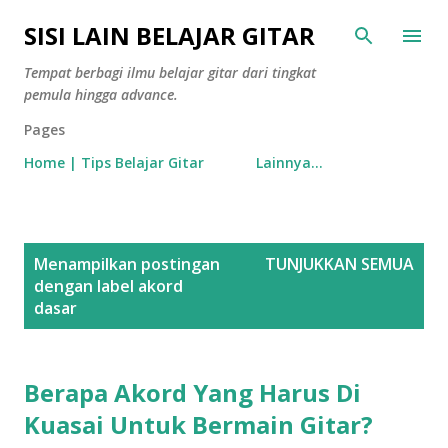
Langsung ke konten utama
SISI LAIN BELAJAR GITAR
Tempat berbagi ilmu belajar gitar dari tingkat
pemula hingga advance.
Pages
Home | Tips Belajar Gitar
Lainnya…
P
Menampilkan postingan
TUNJUKKAN SEMUA
o
dengan label
akord
s
dasar
t
i
Berapa Akord Yang Harus Di
n
g
Kuasai Untuk Bermain Gitar?
a