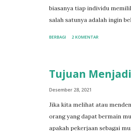
banyak berbeda. Supaya tidak 
biasanya tiap individu memili
landasan penguasaan gitar. T
salah satunya adalah ingin b
Penguasaan nada dan harmoni 
pergitaran ini bisa jadi sebu
BERBAGI
2 KOMENTAR
banyak list dan rencana di ta
postingan kali ini agak tertu
saya sedang menyempurnakan 
Tujuan Menjadi
Kamu bisa mengeceknya disin
bermain gitar itu tidak bisa 
Desember 28, 2021
metode dan cara mengimprove
Jika kita melihat atau menden
selalu bersemangat. Pandemi 
orang yang dapat bermain mus
menjadi belajar online sebuah
apakah pekerjaan sebagai mus