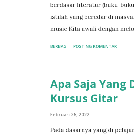
berdasar literatur (buku-buku)
digunakan hingga sekarang. 
istilah yang beredar di masy
akan ...
music Kita awali dengan melod
adalah nada yang diritmekan.
BERBAGI
POSTING KOMENTAR
orang sedang bernyanyi itu m
bisa membedakan satu lagu de
bersamaan maka disebut denga
Apa Saja Yang D
perbedaan akord dan kunci dis
Kursus Gitar
dimainkan tidak bersamaan b
arpeggio . Untuk konteks "peti
Februari 26, 2022
diartikan ke teknik arpeggio 
Pada dasarnya yang di pelajar