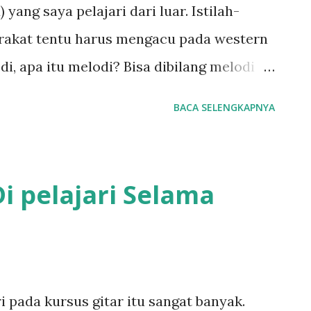
 yang saya pelajari dari luar. Istilah-
Memahami teori musik pada dasarnya
arakat tentu harus mengacu pada western
i, apa itu melodi? Bisa dibilang melodi
 Nada adalah satu not (suara). Mudahnya
BACA SELENGKAPNYA
elodi. Dengan adanya melodi, maka kita
ngan lagu lainnya. Jika 3 nada dimainkan
n akord (baca: bukan kunci, baca
i pelajari Selama
ini ). Jika susunan nada di akord tersebut
iasa disebut dengan broken chord atau
kan" dan "fingerstyle", petikan disini
tadi. Gitar yang dimainkan tanpa
i pada kursus gitar itu sangat banyak.