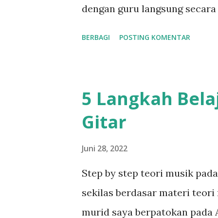
g
dengan guru langsung secara 
a
mendasar belajar gitar secar
BERBAGI
POSTING KOMENTAR
n
satu arah. Contoh sederhana 
seperti youtube dengen menco
video. Belajar melalui teman j
5 Langkah Belaj
juga tidak. Selama pembelajar
Gitar
mengkategorikan dengan bela
mungkin kurang tepat adalah b
Juni 28, 2022
atau tidak keluar biaya. Kalau
Step by step teori musik pad
mungkin engga juga, karena a
sekilas berdasar materi teori
belajar gitar otodidak via Yo
murid saya berpatokan pada 