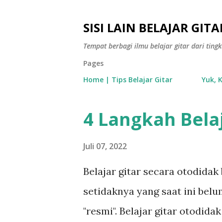
SISI LAIN BELAJAR GITA
Tempat berbagi ilmu belajar gitar dari tin
Pages
Home | Tips Belajar Gitar
Yuk, 
4 Langkah Bela
P
o
Juli 07, 2022
s
t
Belajar gitar secara otodidak
i
setidaknya yang saat ini bel
n
"resmi". Belajar gitar otodida