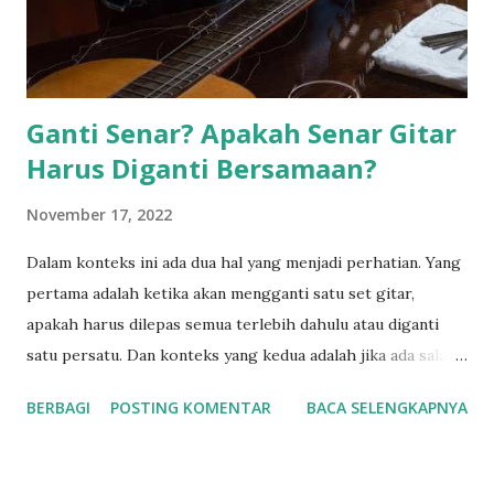
Ganti Senar? Apakah Senar Gitar
Harus Diganti Bersamaan?
November 17, 2022
Dalam konteks ini ada dua hal yang menjadi perhatian. Yang
pertama adalah ketika akan mengganti satu set gitar,
apakah harus dilepas semua terlebih dahulu atau diganti
satu persatu. Dan konteks yang kedua adalah jika ada salah
satu senar gitar yang putus, apakah kita cukup
BERBAGI
POSTING KOMENTAR
BACA SELENGKAPNYA
menggantinya dengan senar yang putus tadi atau
menggantingya dengan satu set? Mari kita bahas satu
persatu dimulai dengan jika kamu mengganti senar