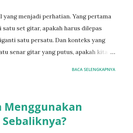
al yang menjadi perhatian. Yang pertama
 satu set gitar, apakah harus dilepas
iganti satu persatu. Dan konteks yang
atu senar gitar yang putus, apakah kita
enar yang putus tadi atau
BACA SELENGKAPNYA
t? Mari kita bahas satu persatu dimulai
senar langsung satu set. Awalnya saya
tama kali mengganti senar satu set.
a Menggunakan
pas semua, lalu memasangnya semuanya.
n Sebaliknya?
u langsung menggantinya dengan semar