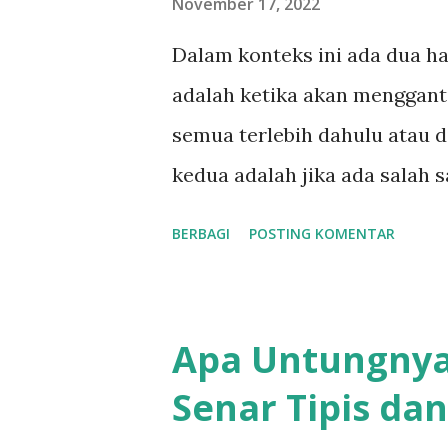
November 17, 2022
Dalam konteks ini ada dua h
adalah ketika akan mengganti
semua terlebih dahulu atau d
kedua adalah jika ada salah s
cukup menggantinya dengan s
BERBAGI
POSTING KOMENTAR
menggantingya dengan satu se
dengan jika kamu mengganti 
juga agak bingung ketika per
Apa Untungny
Apakah senar harus saya le
Senar Tipis da
Atau melepas satu senar lal