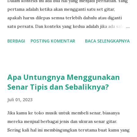
Dalam konteks ini ada dua hal yang menjadi perhatian. Yang
pertama adalah ketika akan mengganti satu set gitar,
apakah harus dilepas semua terlebih dahulu atau diganti
satu persatu. Dan konteks yang kedua adalah jika ada salah
satu senar gitar yang putus, apakah kita cukup
BERBAGI
POSTING KOMENTAR
BACA SELENGKAPNYA
menggantinya dengan senar yang putus tadi atau
menggantingya dengan satu set? Mari kita bahas satu
persatu dimulai dengan jika kamu mengganti senar
langsung satu set. Awalnya saya juga agak bingung ketika
Apa Untungnya Menggunakan
pertama kali mengganti senar satu set. Apakah senar harus
Senar Tipis dan Sebaliknya?
saya lepas semua, lalu memasangnya semuanya. Atau
melepas satu senar lalu langsung menggantinya dengan
Juli 01, 2023
semar yang baru? Buat kamu saja yang mengalami
kebingungan sama seperti saya dulu, pada dasarnya semua
Jika kamu ke toko musik untuk membeli senar, biasanya
cara tadi diperbolehkan. Setidaknya dari pengalaman saya,.
mereka menjual berbagai jenis dan ukuran senar gitar.
Saya mencoba dua cara tadi dan kedua menurut saya cukup
Sering kali hal ini membingungkan terutama buat kamu yang