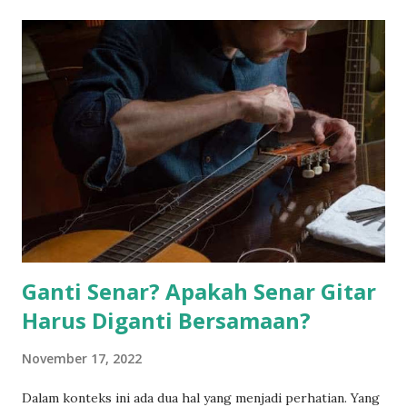
i
n
g
K
o
m
e
n
t
a
r
Ganti Senar? Apakah Senar Gitar
Harus Diganti Bersamaan?
November 17, 2022
Dalam konteks ini ada dua hal yang menjadi perhatian. Yang