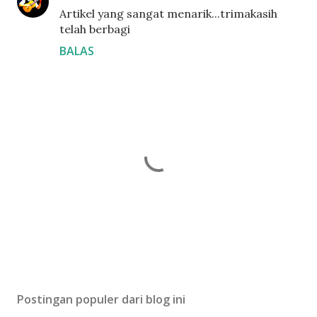
Artikel yang sangat menarik...trimakasih
telah berbagi
BALAS
P
o
s
Postingan populer dari blog ini
t