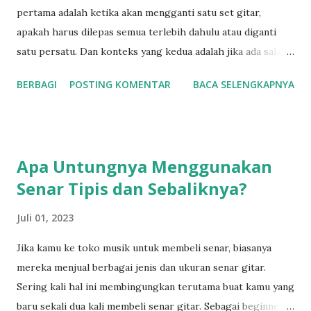
pertama adalah ketika akan mengganti satu set gitar,
apakah harus dilepas semua terlebih dahulu atau diganti
satu persatu. Dan konteks yang kedua adalah jika ada salah
satu senar gitar yang putus, apakah kita cukup
BERBAGI
POSTING KOMENTAR
BACA SELENGKAPNYA
menggantinya dengan senar yang putus tadi atau
menggantingya dengan satu set? Mari kita bahas satu
persatu dimulai dengan jika kamu mengganti senar
langsung satu set. Awalnya saya juga agak bingung ketika
Apa Untungnya Menggunakan
pertama kali mengganti senar satu set. Apakah senar harus
Senar Tipis dan Sebaliknya?
saya lepas semua, lalu memasangnya semuanya. Atau
melepas satu senar lalu langsung menggantinya dengan
Juli 01, 2023
semar yang baru? Buat kamu saja yang mengalami
kebingungan sama seperti saya dulu, pada dasarnya semua
Jika kamu ke toko musik untuk membeli senar, biasanya
cara tadi diperbolehkan. Setidaknya dari pengalaman saya,.
mereka menjual berbagai jenis dan ukuran senar gitar.
Saya mencoba dua cara tadi dan kedua menurut saya cukup
Sering kali hal ini membingungkan terutama buat kamu yang
aman.Tidak ada pengaruh pada settingan neck pada gitar.
baru sekali dua kali membeli senar gitar. Sebagai beginner